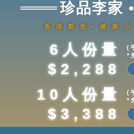
珍品李家 
香港製造•健康
6人份量
(
*
$2,288
10人份量
(
*
$3,388