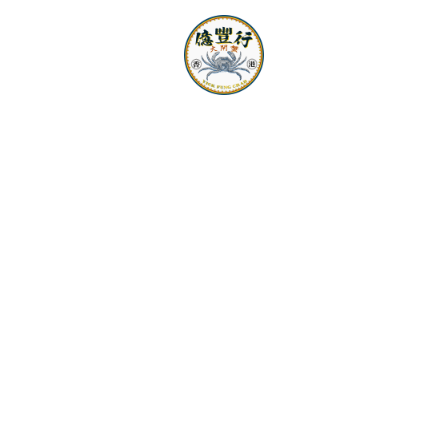
大閘蟹絕配