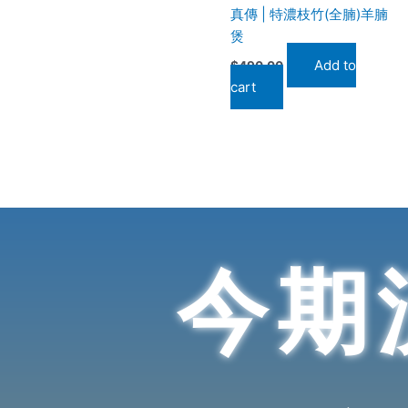
真傳 | 特濃枝竹(全腩)羊腩
煲
Add to
$
490.00
cart
今期