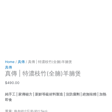
Home
/
真傳
/ 真傳 | 特濃枝竹(全腩)羊腩煲
真傳
真傳 | 特濃枝竹(全腩)羊腩煲
$
490.00
純手工 | 家傳秘方 | 新鮮等級材料製造 | 沒防腐劑 | 絶無味精 | 加熱
即食
重量: 每包約2斤半(約1.5kg)