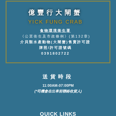
億豐行大閘蟹
YICK FUNG CRAB
食物環境衛生署
《公眾衛生及市政條例》(第132章)
介貝類水產動物(大閘蟹)售賣許可證
牌照/許可證號碼
0391802722
送貨時段
11:00AM-07:00PM
(*司機會在出車前聯絡收貨人)
QUICK LINKS