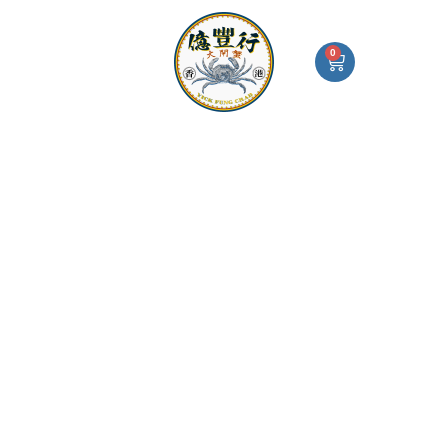
Skip
真
I
F
W
S
to
傳
n
a
h
i
s
c
a
g
content
|
0
Cart
t
e
t
n
特
a
b
s
-
濃
g
o
a
i
r
o
p
n
枝
億豐行大閘蟹
大閘蟹絕配
a
k
p
-
竹
m
a
(全
l
t
腩)
羊
腩
煲
quantity