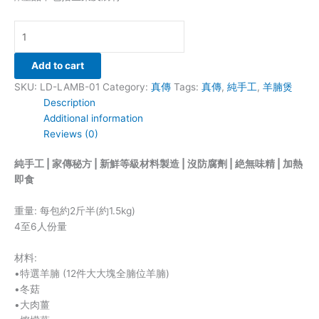
Add to cart
SKU:
LD-LAMB-01
Category:
真傳
Tags:
真傳
,
純手工
,
羊腩煲
Description
Additional information
Reviews (0)
純手工 | 家傳秘方 | 新鮮等級材料製造 | 沒防腐劑 | 絶無味精 | 加熱
即食
重量: 每包約2斤半(約1.5kg)
4至6人份量
材料:
•特選羊腩 (12件大大塊全腩位羊腩)
•冬菇
•大肉薑