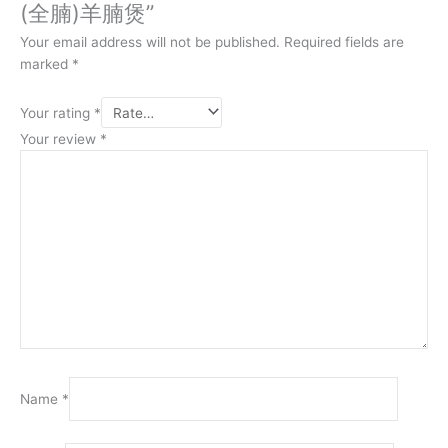
(全腩)羊腩煲”
Your email address will not be published.
Required fields are
marked
*
Your rating
*
Your review
*
Name
*