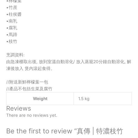
•檸檬葉
•竹蔗
•柱侯醬
•南乳
•腐乳
•馬蹄
•枝竹
烹調資料:
由急凍櫃取出後, 放到室溫自動溶化/ 放入蒸籠20分鐘自動溶化, 解
凍後放入 煲內滾起食得。
//附送新鮮檸檬葉一包
//產品不包括生菜及腐竹
Weight
1.5 kg
Reviews
There are no reviews yet.
Be the first to review “真傳 | 特濃枝竹