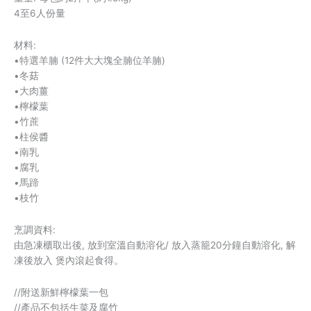
4至6人份量
材料:
•特選羊腩 (12件大大塊全腩位羊腩)
•冬菇
•大肉薑
•檸檬葉
•竹蔗
•柱侯醬
•南乳
•腐乳
•馬蹄
•枝竹
烹調資料:
由急凍櫃取出後, 放到室溫自動溶化/ 放入蒸籠20分鐘自動溶化, 解
凍後放入 煲內滾起食得。
//附送新鮮檸檬葉一包
//產品不包括生菜及腐竹