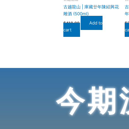
古越龍山 | 庫藏廿年陳紹興花
古
雕酒 (500ml)
年
Add to
$
418.00
$
cart
ca
今期