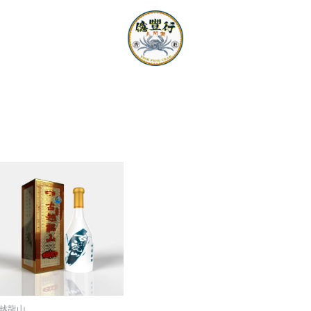
大閘蟹絕配
越龍山