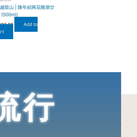
越龍山 | 陳年紹興花雕酒廿
 (500ml)
Add to
380.00
rt
流行