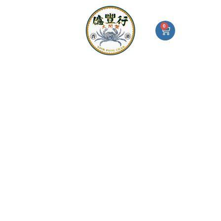
Skip
古
I
F
W
S
to
越
n
a
h
i
s
c
a
g
content
龍
0
Cart
t
e
t
n
山
a
b
s
-
|
g
o
a
i
r
o
p
n
陳
億豐行大閘蟹
大閘蟹絕配
a
k
p
-
年
m
a
紹
l
t
興
花
雕
酒
廿
年
(500ml)
quantity