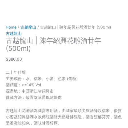
Home
/
古越龍山
/ 古越龍山 | 陳年紹興花雕酒廿年 (500ml)
古越龍山
古越龍山 | 陳年紹興花雕酒廿年
(500ml)
$
380.00
二十年佳釀
主要成份：水、糯米、小麥、色素 (焦糖)
酒精度：>=14% Vol.
源產地：中國浙江省紹興市
儲藏方法：放置陰涼通風乾燥處
古越龍山花雕酒為國宴專用酒，由國家級頂尖釀酒師以糯米﹑優質
小麥及紹興鑒湖水以傳統酒罎天然發酵釀造，酒香馥郁芬芳，酒色
呈澄澈琥珀色，酒味甘香醇厚。