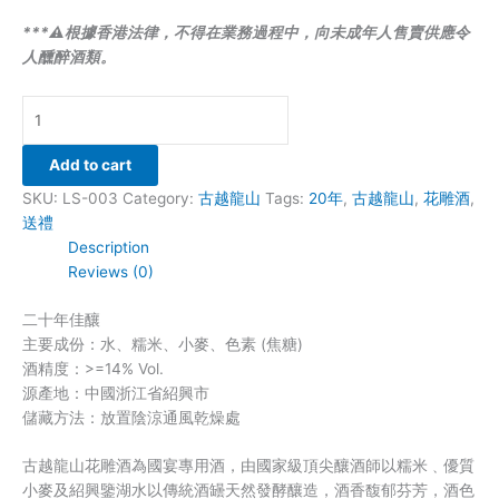
***⚠️根據香港法律，不得在業務過程中，向未成年人售賣供應令
人醺醉酒類。
Add to cart
SKU:
LS-003
Category:
古越龍山
Tags:
20年
,
古越龍山
,
花雕酒
,
送禮
Description
Reviews (0)
二十年佳釀
主要成份：水、糯米、小麥、色素 (焦糖)
酒精度：>=14% Vol.
源產地：中國浙江省紹興市
儲藏方法：放置陰涼通風乾燥處
古越龍山花雕酒為國宴專用酒，由國家級頂尖釀酒師以糯米﹑優質
小麥及紹興鑒湖水以傳統酒罎天然發酵釀造，酒香馥郁芬芳，酒色