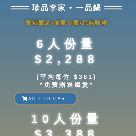
珍品李家 • 一品鍋
香港製造•健康少鹽•絶無味精
6人份量
$2,288
(平均每位 $381)
*免費贈送鐵煲*
ADD TO CART
10人份量
$3,388